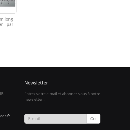
mm long
r - par
Newsletter
IR
Entrez votre e-mail et abonnez-vous à notre
newsletter :
eds.fr
Go!