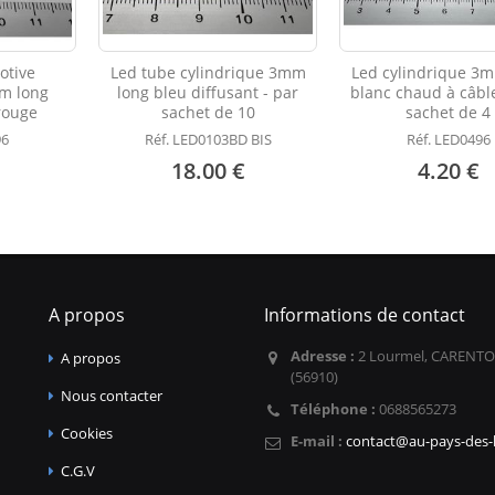
otive
Led tube cylindrique 3mm
Led cylindrique 3
m long
long bleu diffusant - par
blanc chaud à câble
rouge
sachet de 10
sachet de 4
96
Réf. LED0103BD BIS
Réf. LED0496
18.00 €
4.20 €
A propos
Informations de contact
Adresse :
2 Lourmel, CARENTO
A propos
(56910)
Nous contacter
Téléphone :
0688565273
Cookies
E-mail :
contact@au-pays-des-l
C.G.V