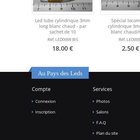
Led tube cylindrique 3mm
Spécial locom
long blanc chaud - par
cylindrique 3m
sachet de 10
blanc chaud/
Réf. LED0098 BIS
Réf. LED00
18.00 €
2.50 €
Au Pays des Leds
Compte
Services
Connexion
Photos
Inscription
Salons
F.A.Q
Plan du site