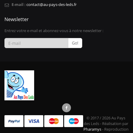
E-mail :
contact@au-pays-des-leds.fr
Newsletter
Entrez votre e-mail et abonnez-vous à notre newsletter :
Go!
© 2017 / 2026 Au Pays
des Leds - Réalisation par
Pharamys
- Reproduction