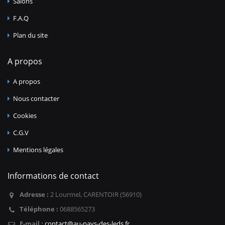
Salons
F.A.Q
Plan du site
A propos
A propos
Nous contacter
Cookies
C.G.V
Mentions légales
Informations de contact
Adresse :
2 Lourmel, CARENTOIR (56910)
Téléphone :
0688565273
E-mail :
contact@au-pays-des-leds.fr