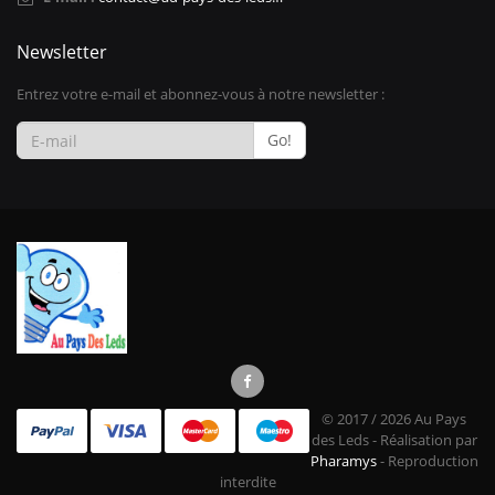
Newsletter
Entrez votre e-mail et abonnez-vous à notre newsletter :
Go!
© 2017 / 2026 Au Pays
des Leds - Réalisation par
Pharamys
- Reproduction
interdite