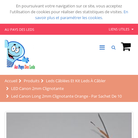
En poursuivant votre navigation sur ce site, vous acceptez
l'utilisation de cookies pour réaliser des statistiques de visites.
En
savoir plus et paramétrer les cookies.
LIENS UTILES
AU PAYS DES LEDS
Accueil
Produits
Leds Câblées Et Kit Leds À Câbler
LED Canon 2mm Clignotante
Led Canon Long 2mm Clignotante Orange - Par Sachet De 10