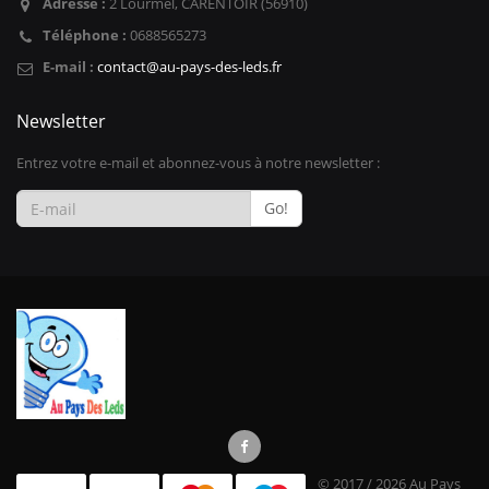
Adresse :
2 Lourmel, CARENTOIR (56910)
Téléphone :
0688565273
E-mail :
contact@au-pays-des-leds.fr
Newsletter
Entrez votre e-mail et abonnez-vous à notre newsletter :
Go!
© 2017 / 2026 Au Pays