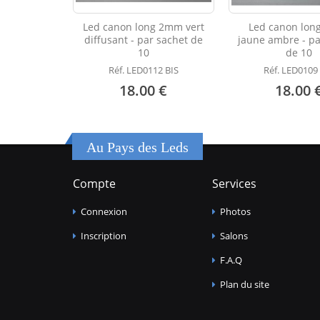
Led canon long 2mm vert
Led canon lo
diffusant - par sachet de
jaune ambre - pa
10
de 10
Réf. LED0112 BIS
Réf. LED0109
18.00 €
18.00 
Au Pays des Leds
Compte
Services
Connexion
Photos
Inscription
Salons
F.A.Q
Plan du site