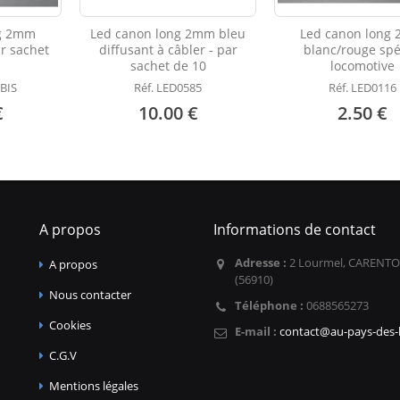
ng 2mm
Led canon long 2mm bleu
Led canon long
r sachet
diffusant à câbler - par
blanc/rouge spé
sachet de 10
locomotive
 BIS
Réf. LED0585
Réf. LED0116
€
10.00 €
2.50 €
A propos
Informations de contact
Adresse :
2 Lourmel, CARENTO
A propos
(56910)
Nous contacter
Téléphone :
0688565273
Cookies
E-mail :
contact@au-pays-des-l
C.G.V
Mentions légales