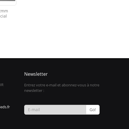
 2mm
cial
Newsletter
IR
Entrez votre e-mail et abonnez-vous à notre
newsletter :
eds.fr
Go!