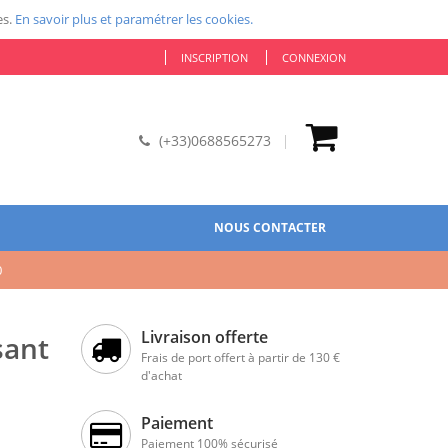
es.
En savoir plus et paramétrer les cookies.
INSCRIPTION
CONNEXION
(+33)0688565273
NOUS CONTACTER
0
Livraison offerte
sant
Frais de port offert à partir de 130 €
d'achat
Paiement
Paiement 100% sécurisé