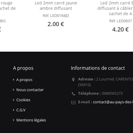
 rouge
Led 2mm carré jaune
Led 2mm carré 
sachet de
ambre diffusant
diffusant à câbler
sachet de 4
Réf. LED0184JD
 BIS
Réf. LED0837
2.00 €
€
4.20 €
A propos
Informations de contact
Adresse :
2 Lourmel, CARENTO
A propos
(56910)
Nous contacter
Téléphone :
0688565273
Cookies
E-mail :
contact@au-pays-des-l
C.G.V
Mentions légales