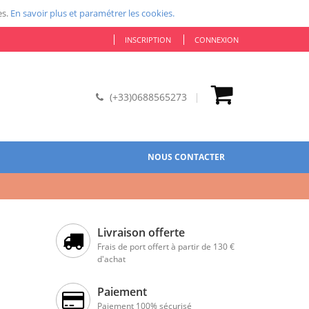
es.
En savoir plus et paramétrer les cookies.
INSCRIPTION
CONNEXION
(+33)0688565273
NOUS CONTACTER
Livraison offerte
Frais de port offert à partir de 130 €
d'achat
Paiement
Paiement 100% sécurisé