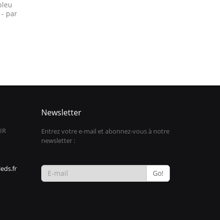
bleu
 - par
Newsletter
IR
Entrez votre e-mail et abonnez-vous à notre
newsletter :
eds.fr
Go!