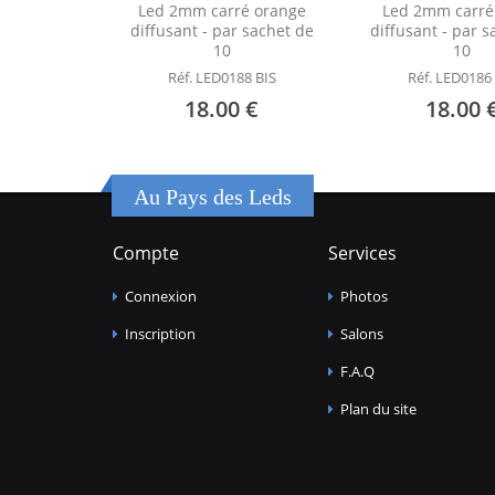
Led 2mm carré orange
Led 2mm carré
diffusant - par sachet de
diffusant - par 
10
10
Réf. LED0188 BIS
Réf. LED0186
18.00 €
18.00 
Au Pays des Leds
Compte
Services
Connexion
Photos
Inscription
Salons
F.A.Q
Plan du site