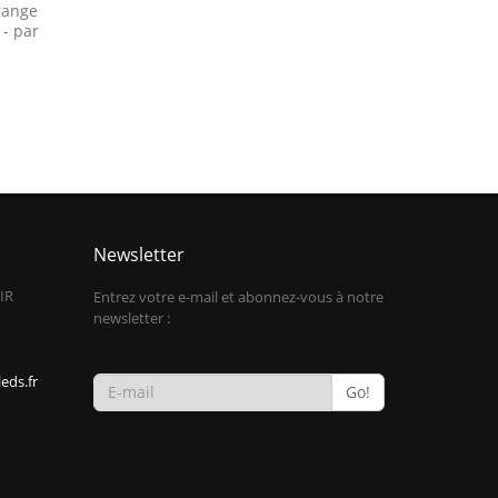
range
 - par
Newsletter
IR
Entrez votre e-mail et abonnez-vous à notre
newsletter :
eds.fr
Go!