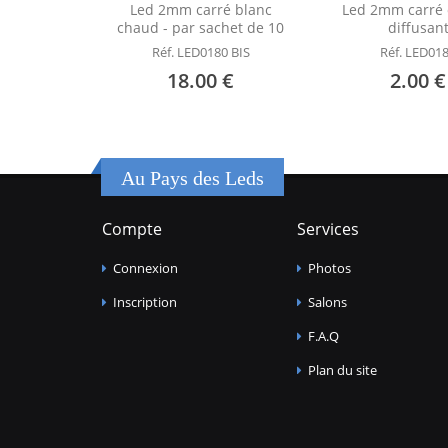
Led 2mm carré blanc
Led 2mm carré
chaud - par sachet de 10
diffusan
Réf. LED0180 BIS
Réf. LED01
18.00 €
2.00 €
Au Pays des Leds
Compte
Services
Connexion
Photos
Inscription
Salons
F.A.Q
Plan du site