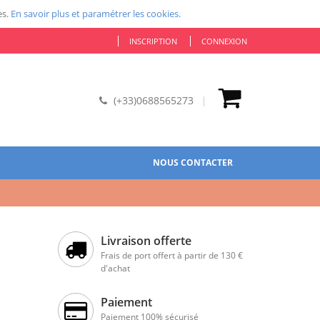
es.
En savoir plus et paramétrer les cookies.
INSCRIPTION
CONNEXION
(+33)0688565273
NOUS CONTACTER
Livraison offerte
Frais de port offert à partir de 130 €
d'achat
Paiement
Paiement 100% sécurisé