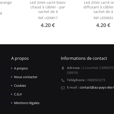
 orange
Led 2mm carré blanc
Led 2mm carré o
t
chaud à câbler - par
diffusant à câbler
sachet de 4
sachet de 4
88
Réf. LED0817
Réf. LED0833
4.20 €
4.20 €
A propos
Informations de contact
Adresse :
2 Lourmel, CARENTO
A propos
(56910)
Nous contacter
Téléphone :
0688565273
Cookies
E-mail :
contact@au-pays-des-l
C.G.V
Mentions légales