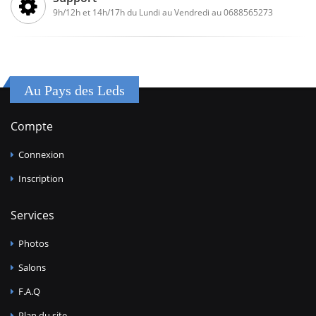
9h/12h et 14h/17h du Lundi au Vendredi au 0688565273
Au Pays des Leds
Compte
Connexion
Inscription
Services
Photos
Salons
F.A.Q
Plan du site