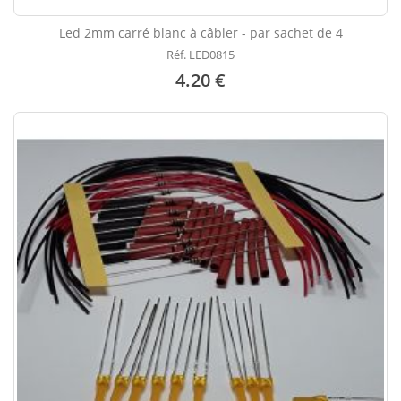
Led 2mm carré blanc à câbler - par sachet de 4
Réf. LED0815
4.20 €