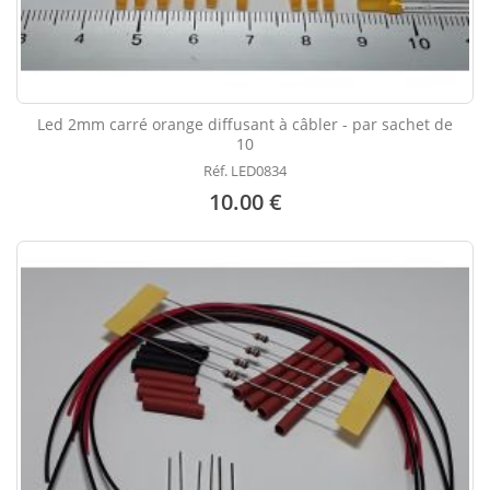
Led 2mm carré orange diffusant à câbler - par sachet de
10
Réf. LED0834
10.00 €