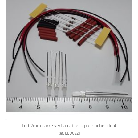
Led 2mm carré vert à câbler - par sachet de 4
Réf. LED0821