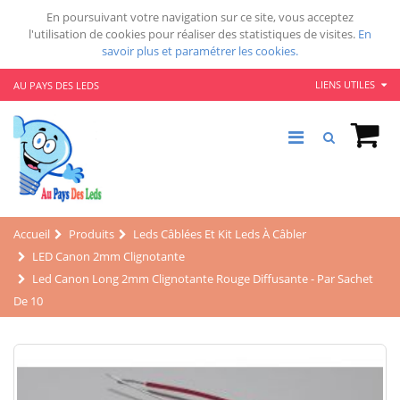
En poursuivant votre navigation sur ce site, vous acceptez
l'utilisation de cookies pour réaliser des statistiques de visites.
En
savoir plus et paramétrer les cookies.
LIENS UTILES
AU PAYS DES LEDS
Accueil
Produits
Leds Câblées Et Kit Leds À Câbler
LED Canon 2mm Clignotante
Led Canon Long 2mm Clignotante Rouge Diffusante - Par Sachet
De 10