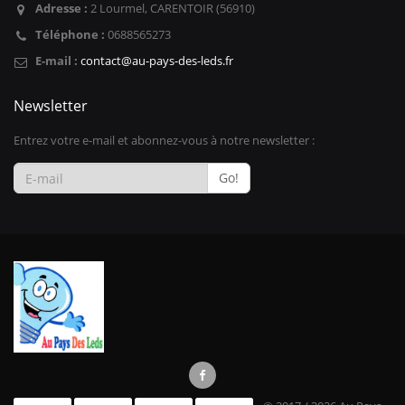
Adresse :
2 Lourmel, CARENTOIR (56910)
Téléphone :
0688565273
E-mail :
contact@au-pays-des-leds.fr
Newsletter
Entrez votre e-mail et abonnez-vous à notre newsletter :
Go!