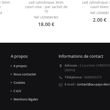
ue 3mm
Led cylindrique 3mm
Led cylindrique
e
court rose - par sachet de
court blanc
10
94
Réf. LED0087
Réf. LED0094 BIS
2.00 €
18.00 €
A propos
Informations de contact
Adresse :
2 Lourmel, CARENTO
A propos
(56910)
Nous contacter
Téléphone :
0688565273
Cookies
E-mail :
contact@au-pays-des-l
C.G.V
Mentions légales