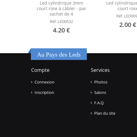
Led cylindrique 3mm
Led cylindriq
court rose à câbler - par
court ros
sachet de 4
Réf. LED00
Réf. LED0532
2.00 €
4.20 €
Au Pays des Leds
Compte
Services
Connexion
Photos
Inscription
Salons
F.A.Q
Plan du site