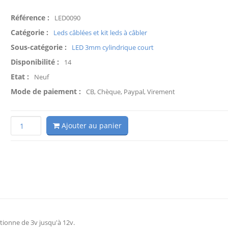
Référence :
LED0090
Catégorie :
Leds câblées et kit leds à câbler
Sous-catégorie :
LED 3mm cylindrique court
Disponibilité :
14
Etat :
Neuf
Mode de paiement :
CB, Chèque, Paypal, Virement
Ajouter au panier
tionne de 3v jusqu'à 12v.