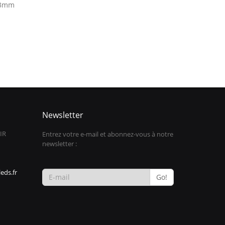
 3mm
Newsletter
IR
Entrez votre e-mail et abonnez-vous à notre
newsletter :
eds.fr
Go!