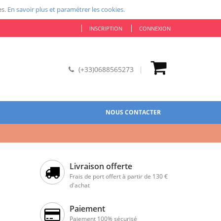
es.
En savoir plus et paramétrer les cookies.
INSCRIPTION
CONNEXION
(+33)0688565273
NOUS CONTACTER
Livraison offerte
Frais de port offert à partir de 130 €
d'achat
Paiement
Paiement 100% sécurisé