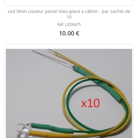
Led 3mm couleur pastel bleu glace à câbler - par sachet de
10
Réf. LED0475
10.00 €