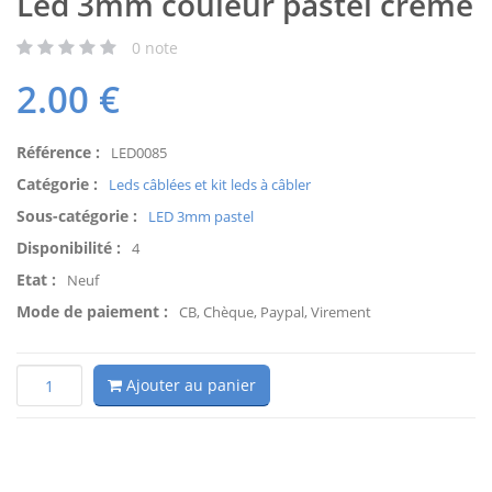
Led 3mm couleur pastel crème
0
note
2.00
€
Référence :
LED0085
Catégorie :
Leds câblées et kit leds à câbler
Sous-catégorie :
LED 3mm pastel
Disponibilité :
4
Etat :
Neuf
Mode de paiement :
CB, Chèque, Paypal, Virement
Ajouter au panier