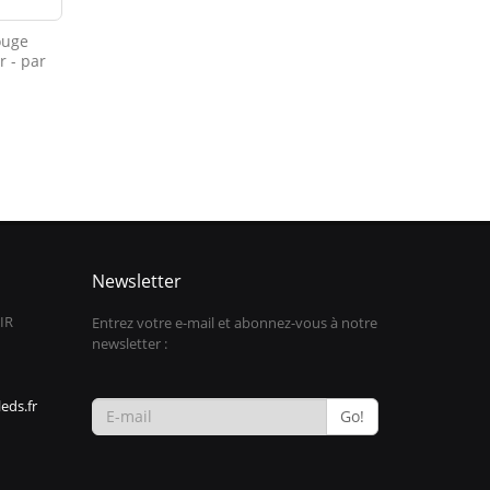
ouge
r - par
0
Newsletter
IR
Entrez votre e-mail et abonnez-vous à notre
newsletter :
eds.fr
Go!