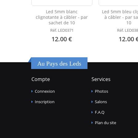
Led 5mm blanc
Led 5mm bleu cli
clignotante à câbler - par
à câbler - par s
sachet de 10
10
Réf. LED0371
Réf. LED03
12.00 €
12.00 
Au Pays des Leds
Compte
Services
Connexion
Photos
Inscription
Salons
F.A.Q
Plan du site