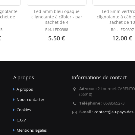
gnotante
Led 5mm bleu opaque
Led 5mm vert/r
achet de
clignotante à câbler - par
clignotante à câble
sachet de 4
sachet de 1
85
Réf. LED0388
Réf. LED0397
€
5.50 €
12.00 €
A propos
Informations de contact
Adresse :
2 Lourmel, CARENTO
A propos
(56910)
Nous contacter
Téléphone :
0688565273
Cookies
E-mail :
contact@au-pays-des-l
C.G.V
Mentions légales