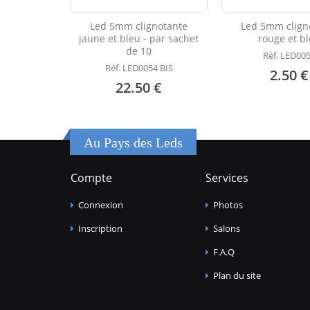
Led 5mm clignotante
Led 5mm clign
jaune et bleu - par sachet
rouge et b
de 10
Réf. LED00
Réf. LED0054 BIS
2.50 €
22.50 €
Au Pays des Leds
Compte
Services
Connexion
Photos
Inscription
Salons
F.A.Q
Plan du site