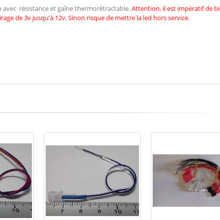
cm avec résistance et gaîne thermorétractable.
Attention, il est impératif de
b
irage de 3v jusqu'à 12v. Sinon risque de mettre la led hors service.