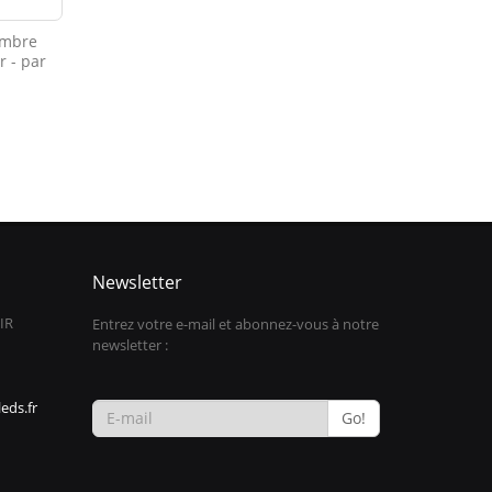
ambre
r - par
0
Newsletter
IR
Entrez votre e-mail et abonnez-vous à notre
newsletter :
eds.fr
Go!