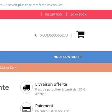
es.
En savoir plus et paramétrer les cookies.
INSCRIPTION
CONNEXION
(+33)0688565273
NOUS CONTACTER
Sachet De 4
Livraison offerte
nte
Frais de port offert à partir de 130 €
d'achat
Paiement
Paiement 100% sécurisé