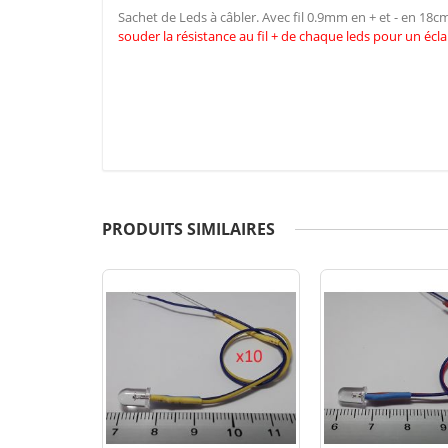
Sachet de Leds à câbler. Avec fil 0.9mm en + et - en 18
souder la résistance au fil + de chaque leds pour un écla
PRODUITS SIMILAIRES