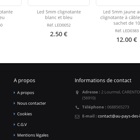
otante
Led 5mm clignotante
Led 5mm jaune 
leu
blanc et bleu
clignotante à câble
sachet de 1
50
Réf. LED0052
Réf. LED0383
2.50 €
12.00 €
A propos
Informations de contact
Adresse :
2 Lourmel, CARENTO
A propos
(56910)
Nous contacter
Téléphone :
0688565273
Cookies
E-mail :
contact@au-pays-des-l
C.G.V
Mentions légales