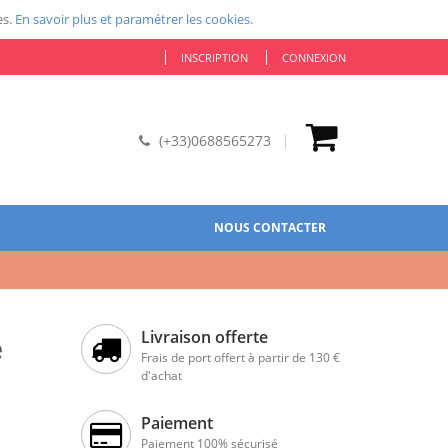
es.
En savoir plus et paramétrer les cookies.
INSCRIPTION
CONNEXION
(+33)0688565273
NOUS CONTACTER
Livraison offerte
e
Frais de port offert à partir de 130 €
d'achat
Paiement
Paiement 100% sécurisé