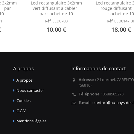
re 3x2mm
Led rectangulaire 3x2mm
Led rectangulaire
 - par
vert diffusant à câbler -
rouge diffusant 
10
par sachet de 10
sachet de 1
91
Réf. LED0703
Réf. LED0147 B
€
10.00 €
18.00 €
A propos
Informations de contact
Adresse :
2 Lourmel, CARENTO
A propos
(56910)
Nous contacter
Téléphone :
0688565273
Cookies
E-mail :
contact@au-pays-des-l
C.G.V
Mentions légales