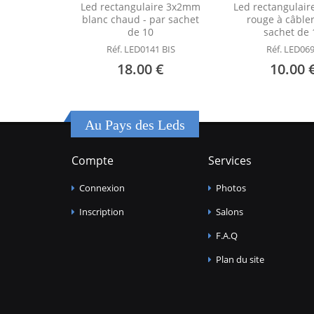
Led rectangulaire 3x2mm
Led rectangulai
blanc chaud - par sachet
rouge à câbler
de 10
sachet de 
Réf. LED0141 BIS
Réf. LED06
18.00 €
10.00 
Au Pays des Leds
Compte
Services
Connexion
Photos
Inscription
Salons
F.A.Q
Plan du site