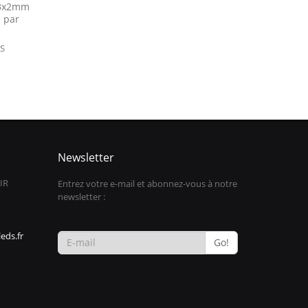
 3x2mm
- par
0
IS
Newsletter
IR
Entrez votre e-mail et abonnez-vous à notre
newsletter :
eds.fr
Go!