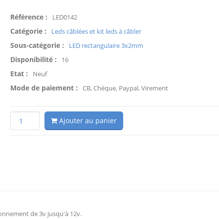
Référence :
LED0142
Catégorie :
Leds câblées et kit leds à câbler
Sous-catégorie :
LED rectangulaire 3x2mm
Disponibilité :
16
Etat :
Neuf
Mode de paiement :
CB, Chèque, Paypal, Virement
Ajouter au panier
ionnement de 3v jusqu'à 12v.