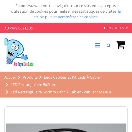
En poursuivant votre navigation sur ce site, vous acceptez
l'utilisation de cookies pour réaliser des statistiques de visites.
En
savoir plus et paramétrer les cookies.
LIENS UTILES
AU PAYS DES LEDS
Accueil
Produits
Leds Câblées Et Kit Leds À Câbler
LED Rectangulaire 5x2mm
Led Rectangulaire 5x2mm Banc À Câbler - Par Sachet De 4