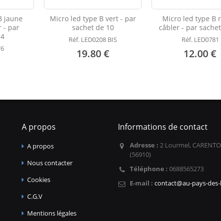
B jaune
Micro led type B vert - par
Micro led type B 
 - par
sachet de 10
câbler - par sache
 4
Réf. LED0208 BIS
Réf. LED0781
76
19.80 €
12.00 €
A propos
Informations de contact
Adresse :
2 Lourmel, CARENTO
A propos
(56910)
Nous contacter
Téléphone :
0688565273
Cookies
E-mail :
contact@au-pays-des-l
C.G.V
Mentions légales