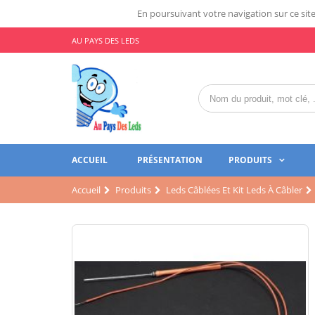
En poursuivant votre navigation sur ce site,
AU PAYS DES LEDS
ACCUEIL
PRÉSENTATION
PRODUITS
Accueil
Produits
Leds Câblées Et Kit Leds À Câbler