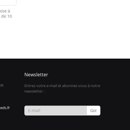
rose à
t de 10
Newsletter
IR
Entrez votre e-mail et abonnez-vous à notre
newsletter :
eds.fr
Go!