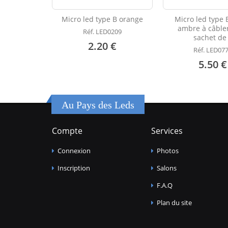
Micro led type B orange
Micro led type 
ambre à câbler
Réf. LED0209
sachet de
2.20 €
Réf. LED07
5.50 €
Au Pays des Leds
Compte
Services
Connexion
Photos
Inscription
Salons
F.A.Q
Plan du site