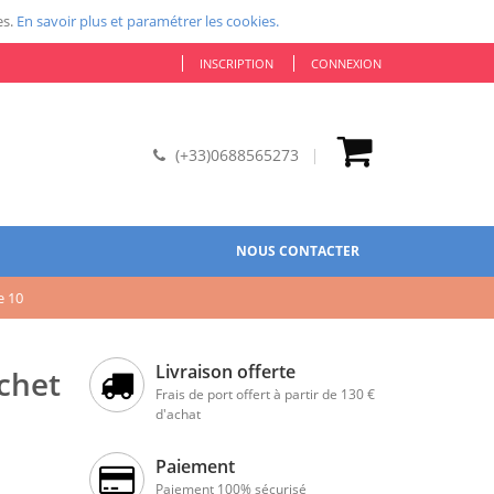
es.
En savoir plus et paramétrer les cookies.
INSCRIPTION
CONNEXION
(+33)0688565273
NOUS CONTACTER
e 10
Livraison offerte
achet
Frais de port offert à partir de 130 €
d'achat
Paiement
Paiement 100% sécurisé