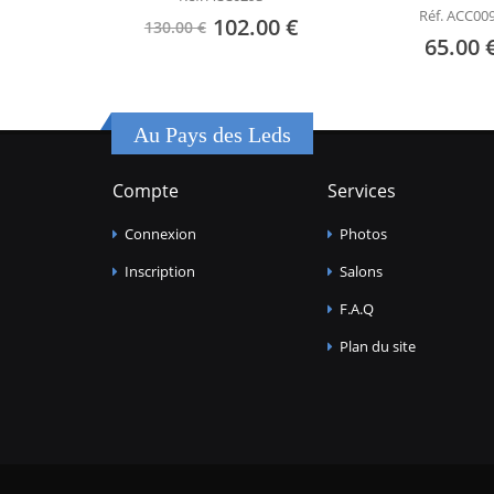
Réf. ACC00
102.00 €
130.00 €
65.00 
Au Pays des Leds
Compte
Services
Connexion
Photos
Inscription
Salons
F.A.Q
Plan du site