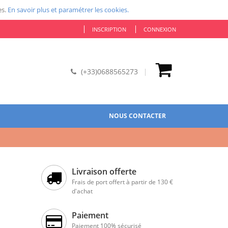
es.
En savoir plus et paramétrer les cookies.
INSCRIPTION
CONNEXION
(+33)0688565273
NOUS CONTACTER
Livraison offerte
Frais de port offert à partir de 130 €
d'achat
Paiement
Paiement 100% sécurisé