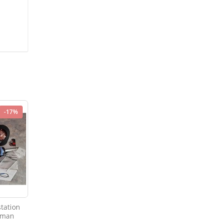
-17%
tation
eman