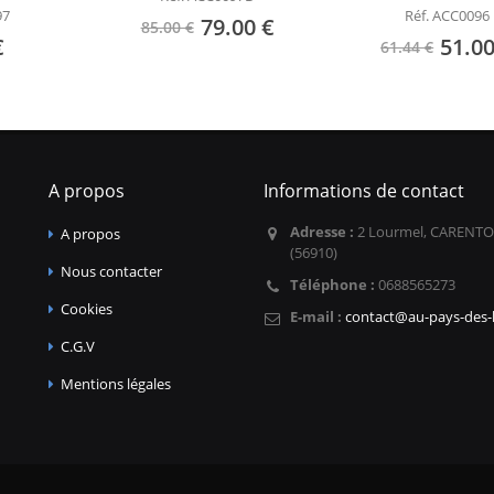
97
Réf. ACC0096
79.00 €
85.00 €
€
51.00
61.44 €
A propos
Informations de contact
Adresse :
2 Lourmel, CARENTO
A propos
(56910)
Nous contacter
Téléphone :
0688565273
Cookies
E-mail :
contact@au-pays-des-l
C.G.V
Mentions légales