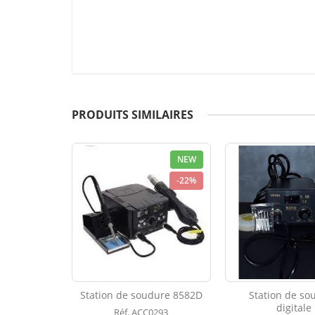
PRODUITS SIMILAIRES
NEW
-22%
Station de soudure 8582D
Station de so
digitale
Réf. ACC0293