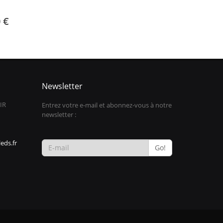
 €
Newsletter
IR
Entrez votre e-mail et abonnez-vous à notre
newsletter :
eds.fr
Go!