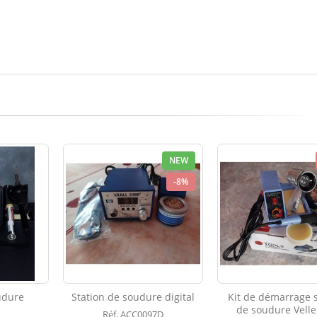
NEW
-8%
udure
Station de soudure digital
Kit de démarrage s
de soudure Vell
Réf. ACC0097D