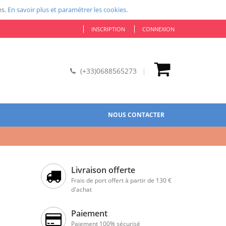
es.
En savoir plus et paramétrer les cookies.
INSCRIPTION
CONNEXION
(+33)0688565273
NOUS CONTACTER
Livraison offerte
Frais de port offert à partir de 130 €
d'achat
Paiement
Paiement 100% sécurisé