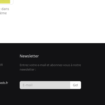
e dans
72ème
Newsletter
IR
Entrez votre e-mail et abonnez-vous à notre
newsletter :
eds.fr
Go!