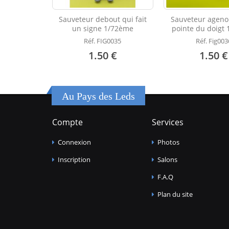
Sauveteur debout qui fait
Sauveteur agenou
un signe 1/72ème
pointe du doigt
Réf. FIG0035
Réf. Fig003
1.50 €
1.50 €
Au Pays des Leds
Compte
Services
Connexion
Photos
Inscription
Salons
F.A.Q
Plan du site