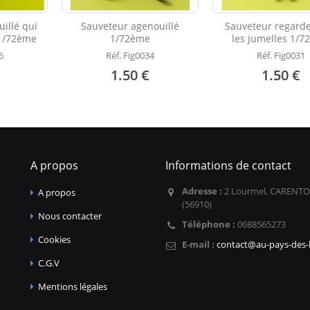
illé qui
Sauveteur agenouillé
Sauveteur regard
 1/72ème
1/72ème
les jumelles 1/
6
Réf. Fig0034
Réf. Fig0031
1.50 €
1.50 €
A propos
Informations de contact
Adresse :
2 Lourmel, CARENTO
A propos
(56910)
Nous contacter
Téléphone :
0688565273
Cookies
E-mail :
contact@au-pays-des-l
C.G.V
Mentions légales