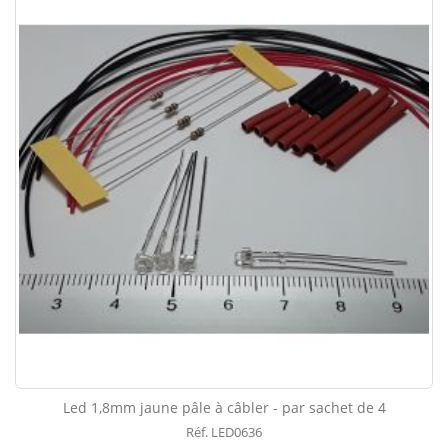
Led 1,8mm jaune pâle à câbler - par sachet de 4
Réf. LED0636