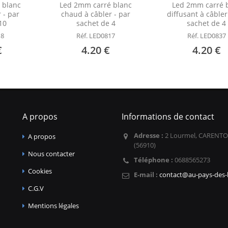
 blanc
Led 2mm carré blanc
Led 2mm carré 
 - par
chaud à câbler - par
diffusant à câbler
10
sachet de 4
sachet de 4
18
Réf. LED0817
Réf. LED0837
€
4.20 €
4.20 €
A propos
Informations de contact
Adresse :
2 Lourmel, CARENTO
A propos
(56910)
Nous contacter
Téléphone :
0688565273
Cookies
E-mail :
contact@au-pays-des-l
C.G.V
Mentions légales