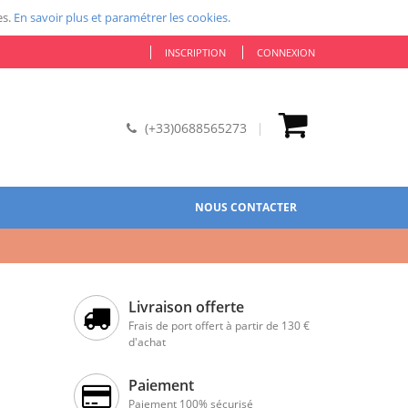
es.
En savoir plus et paramétrer les cookies.
INSCRIPTION
CONNEXION
(+33)0688565273
NOUS CONTACTER
Livraison offerte
Frais de port offert à partir de 130 €
d'achat
Paiement
Paiement 100% sécurisé