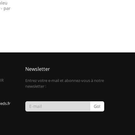
bleu
 - par
Newsletter
IR
Entrez votre e-mail et abonnez-vous à notre
newsletter :
eds.fr
Go!