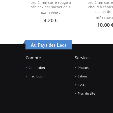
Led 2 mm carré rouge à
Led 2mm carré
câbler - par sachet de 4
chaud à câbler
sachet de 
Réf. LED0819
Réf. LED08
4.20 €
10.00 
Au Pays des Leds
Compte
Services
Connexion
Photos
Inscription
Salons
F.A.Q
Plan du site