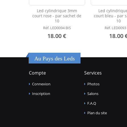
Led cylindrique 3mm
Led cylindriq
court rose - par sachet de
court bleu - par 
10
10
Réf. LED0094 BIS
Réf. LED0093
18.00 €
18.00 
Au Pays des Leds
Compte
Services
Connexion
Photos
Inscription
Salons
F.A.Q
Plan du site