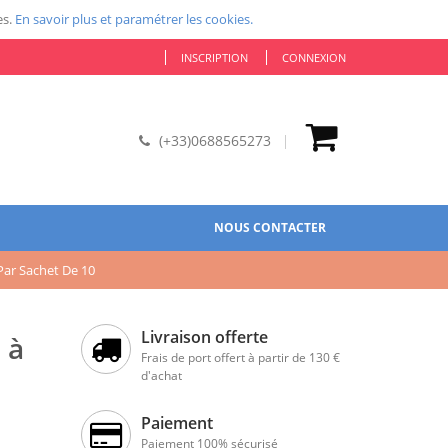
es.
En savoir plus et paramétrer les cookies.
INSCRIPTION
CONNEXION
(+33)0688565273
NOUS CONTACTER
Par Sachet De 10
Livraison offerte
 à
Frais de port offert à partir de 130 €
d'achat
Paiement
Paiement 100% sécurisé