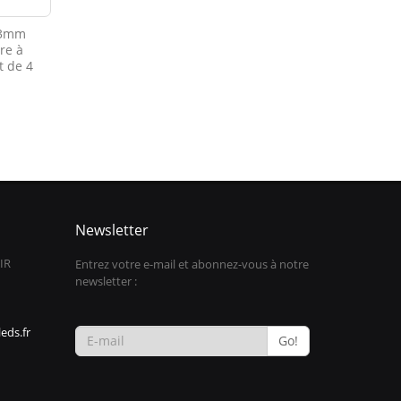
 3mm
re à
t de 4
Newsletter
IR
Entrez votre e-mail et abonnez-vous à notre
newsletter :
eds.fr
Go!