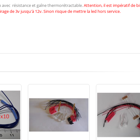
cm avec résistance et gaîne thermorétractable.
Attention, il est impératif de
b
irage de 3v jusqu'à 12v. Sinon risque de mettre la led hors service.