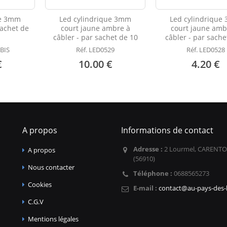
ue 3mm
Led cylindrique 3mm
Led cylindrique
sachet de
court jaune ambre à
court jaune amb
câbler - par sachet de 10
câbler - par sache
 BIS
Réf. LED0529
Réf. LED0528
€
10.00 €
4.20 €
A propos
Informations de contact
Adresse :
2 Lourmel, CARENTO
A propos
(56910)
Nous contacter
Téléphone :
0688565273
Cookies
E-mail :
contact@au-pays-des-l
C.G.V
Mentions légales