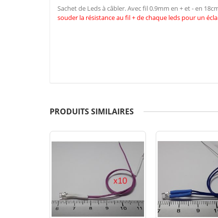
Sachet de Leds à câbler. Avec fil 0.9mm en + et - en 18
souder la résistance au fil + de chaque leds pour un écla
PRODUITS SIMILAIRES