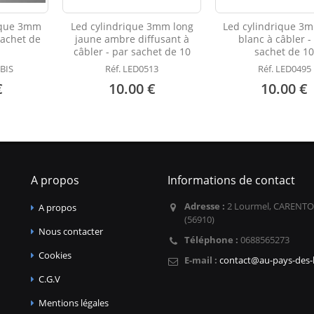
ique 3mm
Led cylindrique 3mm long
Led cylindrique 3
sachet de
jaune ambre diffusant à
blanc à câbler -
câbler - par sachet de 10
sachet de 1
 BIS
Réf. LED0513
Réf. LED0495
€
10.00 €
10.00 €
A propos
Informations de contact
Adresse :
2 Lourmel, CARENTO
A propos
(56910)
Nous contacter
Téléphone :
0688565273
Cookies
E-mail :
contact@au-pays-des-l
C.G.V
Mentions légales