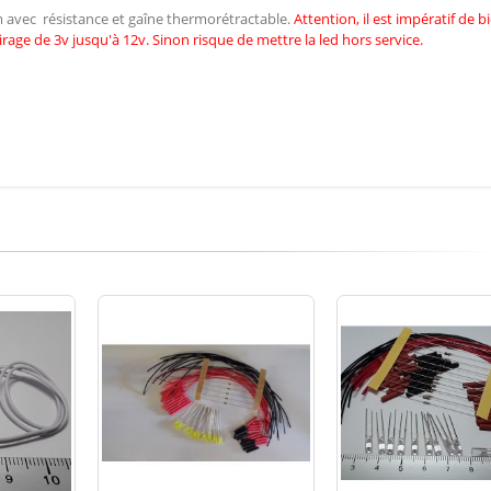
cm avec résistance et gaîne thermorétractable.
Attention, il est impératif de
b
irage de 3v jusqu'à 12v. Sinon risque de mettre la led hors service.