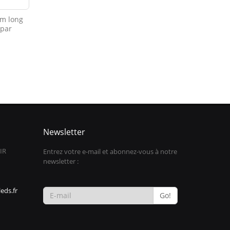
mm long
 par
0
Newsletter
IR
Entrez votre e-mail et abonnez-vous à notre
newsletter :
eds.fr
Go!