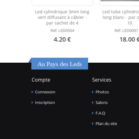
Led cylindrique 3mm long
Led tube cylindr
vert diffusant à câbler -
long blanc - par 
par sachet de 4
10
Réf. LED0504
Réf. LED0097
4.20 €
18.00 
Au Pays des Leds
Compte
Services
Connexion
Photos
Inscription
Salons
F.A.Q
Plan du site